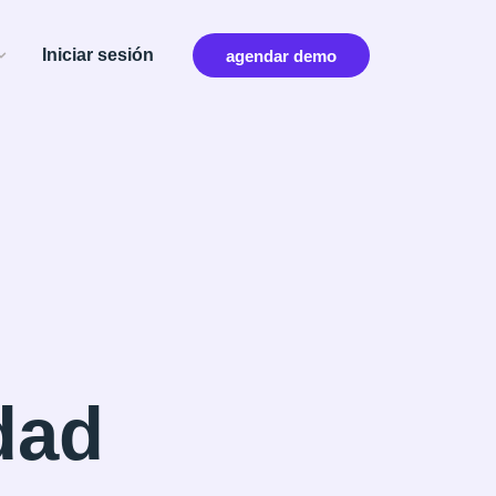
Iniciar sesión
agendar demo
dad